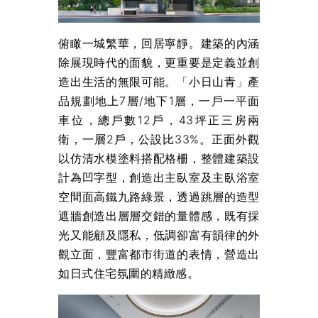
俯瞰一城繁華，回居寧靜。建築的內涵
除展現時代的面貌，更重要是定義並創
造出生活的無限可能。「小日山青」產
品規劃地上7層/地下1層，一戶一平面
車位，總戶數12戶，43坪正三房兩
衛，一層2戶，公設比33%。正面外觀
以仿清水模塗料搭配格柵，整體建築設
計為凹字型，創造出主臥室及主臥浴室
空間面高鐵九路綠景，透過跳層的造型
遮牆創造出層層交錯的量體感，既有採
光又能顧及隱私，低調卻富有韻律的外
觀立面，豐富都市街道的表情，營造出
如日式住宅氛圍的精緻感。