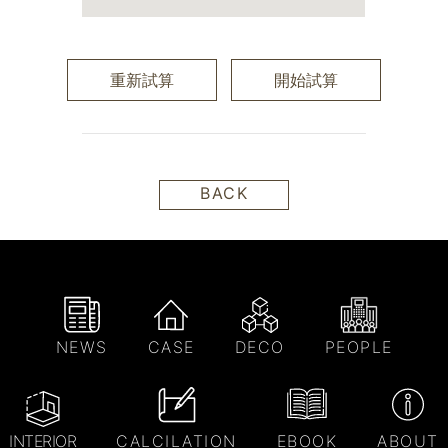
重新試算
開始試算
BACK
NEWS
CASE
DECO
PEOPLE
INTERIOR
CALCILATION
EBOOK
ABOUT