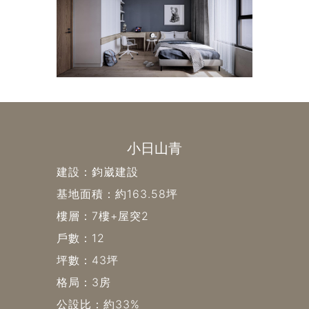
小日山青
建設：鈞崴建設
基地面積：約163.58坪
樓層：7樓+屋突2
戶數：12
坪數：43坪
格局：3房
公設比：約33%