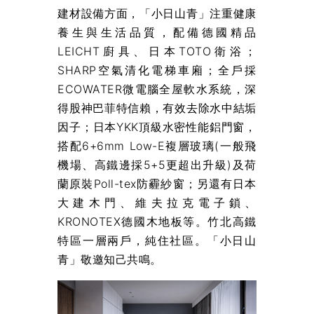
建材設備方面，「小日山青」注重健康
養生與生活品質，配備德國精品
LEICHT廚具、日本TOTO衛浴；
SHARP空氣清化電梯車廂；全戶採
ECOWATER微電腦全屋軟水系統，深
得股神巴菲特信賴，有效去除水中結垢
因子；日本YKK頂級水密性能鋁門窗，
搭配6+6mm Low-E複層玻璃(一般飛
機場、高鐵邊採5+5更超出升級)及荷
蘭原裝Poll-tex防霾紗窗；另還有日本
大建木門、維夫拉克電子鎖、
KRONOTEX德國木地板等。竹北高鐵
特區一層兩戶，純住社區。「小日山
青」敬邀知己共鳴。