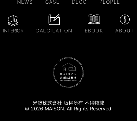
NEWS
CASE
DECO
PEOPLE
INTERIOR
CALCILATION
EBOOK
ABOUT
米築株式會社 版權所有 不得轉載
© 2026 MAISON. All Rights Reserved.