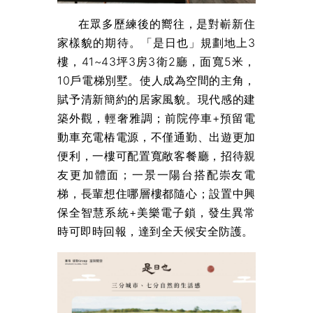
在眾多歷練後的嚮往，是對嶄新住
家樣貌的期待。「是日也」規劃地上3
樓，41~43坪3房3衛2廳，面寬5米，
10戶電梯別墅。使人成為空間的主角，
賦予清新簡約的居家風貌。現代感的建
築外觀，輕奢雅調；前院停車+預留電
動車充電樁電源，不僅通勤、出遊更加
便利，一樓可配置寬敞客餐廳，招待親
友更加體面；一景一陽台搭配崇友電
梯，長輩想住哪層樓都隨心；設置中興
保全智慧系統+美樂電子鎖，發生異常
時可即時回報，達到全天候安全防護。