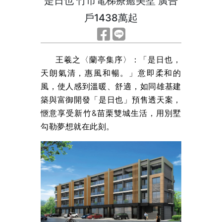
是日也 竹市電梯療癒美墅 廣告
戶1438萬起
王羲之〈蘭亭集序〉：「是日也，
天朗氣清，惠風和暢。」意即柔和的
風，使人感到溫暖、舒適，如同雄基建
築與富御開發「是日也」預售透天案，
愜意享受新竹&苗栗雙城生活，用別墅
勾勒夢想就在此刻。