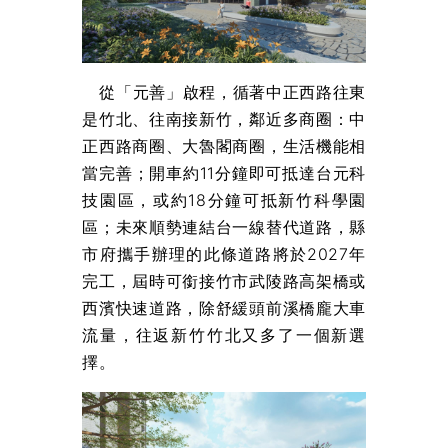
從「元善」啟程，循著中正西路往東
是竹北、往南接新竹，鄰近多商圈：中
正西路商圈、大魯閣商圈，生活機能相
當完善；開車約11分鐘即可抵達台元科
技園區，或約18分鐘可抵新竹科學園
區；未來順勢連結台一線替代道路，縣
市府攜手辦理的此條道路將於2027年
完工，屆時可銜接竹市武陵路高架橋或
西濱快速道路，除舒緩頭前溪橋龐大車
流量，往返新竹竹北又多了一個新選
擇。