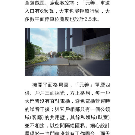
童遊戲區、廚藝教室等；「元善」車道
入口有6米寬，大車也能輕鬆行駛，大
多數平面停車位寬度也設計2.5米。
攤開平面格局圖，「元善」單層四
併、戶戶三面採光，方正格局，每一戶
大門皆沒有直對電梯，避免電梯營運時
的噪音干擾；與它戶相鄰只有一個公領
域(客廳)的共用壁，其餘私領域(臥室)
並不相接，以空間隔絕隱私。細心設計
展現於一進門側邊就有工作陽台，雨天