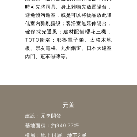
時可先將雨具、身上雜物先放置陽台，
避免髒污進室，或是可以將物品放此降
低室內雜亂擺設；客浴室無延伸陽台，
確保採光通風；建材配備櫻花三機，
TOTO衛浴；耶魯電子鎖、太格木地
板、崇友電梯、九州鋁窗、日本大建室
內門、冠軍磁磚等。
元善
建設：元亨開發
基地面積：約940.77坪
樓層：地上14層、地下2層