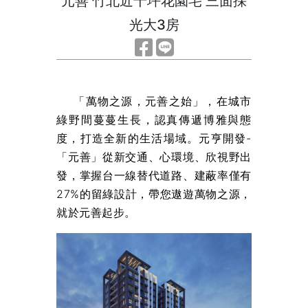
元善 竹北近千坪花園宅 三面採
光大3房
「萬物之源，元善之始」，在城市
綠野間蔓蔓生長，認真傳遞博雅與態
度，打造全新的生活場域。元亨開發-
「元善」從新交通、心環境、欣視野出
發，掌握台一線替代道路、建蔽率僅有
27%的留綠設計，帶您遨遊萬物之源，
就於元善起步。