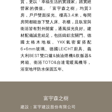
質，更以「幸福生活的實踐家」踏實經
營家的價值。「富宇森之樹」均質3
房，戶戶雙面採光、樓高3.4米，每間
房間都能放下雙人床、衣櫃，且臥室與
衛浴皆有對外開窗，通風採光良好。建
材配備誠意給足，包括鑄鋁玄關門、德
國太格木地板、YKK氣密窗搭配
6+6mm玻璃、德國LEICHT廚具、義
大利BEST雙口爐&抽油煙機&炊飯器&
烤箱、衛浴TOTO&台達電暖風機等，
浴室地坪防水保固五年。
富宇森之樹
建設：富宇建設股份有限公司