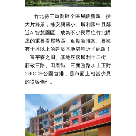
竹北縣三重劃區全區屋齡新穎、擁
大片綠景，擁安興國小、勝利國中且鄰
近AI智慧園區，成為不少民眾往竹北購
屋的重要看屋熱區。近期新推案、要擁
有千坪以上的建築基地堪稱近乎絕版！
「富宇森之樹」基地座落勝利十二街、
莊敬三路、田厝街，三面臨路加上正對
2900坪公園首排，是市面上相當少見
的從容條件。