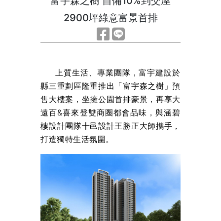
富宇森之樹 自備10%到交屋
2900坪綠意富景首排
上質生活、專業團隊，富宇建設於
縣三重劃區隆重推出「富宇森之樹」預
售大樓案，坐擁公園首排豪景，再享大
遠百&喜來登雙商圈都會品味，與涵碧
樓設計團隊十邑設計王勝正大師攜手，
打造獨特生活氛圍。