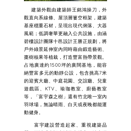
建築外觀由建築師王銘鴻操刀，外
觀直向系線條、屋頂層簍空框架，建築
基座穩重石材，呈現出現代俐落、大器
風範；低調奢華更融入公共設施，由涵
碧樓設計團隊十邑設計王勝正規劃，將
戶外綠景延伸室內同時藉由鍛造藝術、
棗樹核果等植栽，打造豐富熱帶景觀。
占地廣達約1500坪的廣闊基地，能容
納豐富多元的動靜公設，包含挑高7米
的迎賓大廳、中庭花園、交誼廳、兒童
遊戲區、KTV、瑜珈教室、廚藝教室
等，「富宇森之樹」還有竹北唯一室內
羽球場，無論晴雨、白天或夜晚都能運
動健身。
富宇建設營造起家、重視建築品