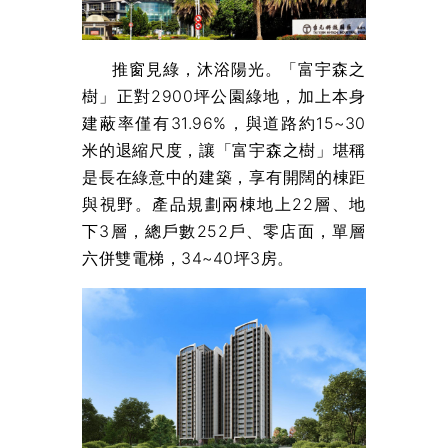
推窗見綠，沐浴陽光。「富宇森之
樹」正對2900坪公園綠地，加上本身
建蔽率僅有31.96%，與道路約15~30
米的退縮尺度，讓「富宇森之樹」堪稱
是長在綠意中的建築，享有開闊的棟距
與視野。產品規劃兩棟地上22層、地
下3層，總戶數252戶、零店面，單層
六併雙電梯，34~40坪3房。