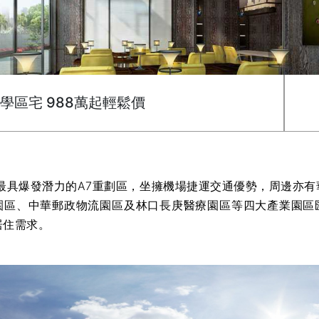
7學區宅 988萬起輕鬆價
具爆發潛力的A7重劃區，坐擁機場捷運交通優勢，周邊亦有
園區、中華郵政物流園區及林口長庚醫療園區等四大產業園區
居住需求。