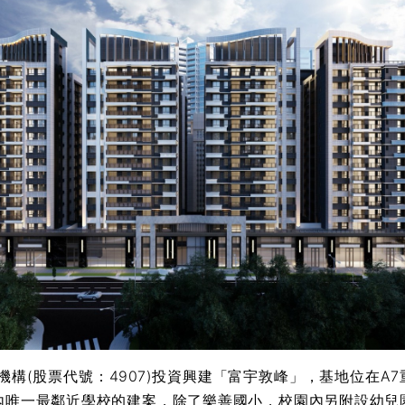
構(股票代號：4907)投資興建「富宇敦峰」，基地位在A7
內唯一最鄰近學校的建案，除了樂善國小，校園內另附設幼兒