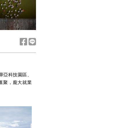
華亞科技園區、
匯聚，龐大就業