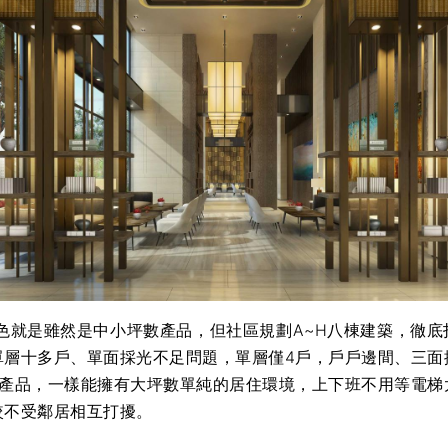
就是雖然是中小坪數產品，但社區規劃A~H八棟建築，徹底
單層十多戶、單面採光不足問題，單層僅4戶，戶戶邊間、三面
房產品，一樣能擁有大坪數單純的居住環境，上下班不用等電梯
較不受鄰居相互打擾。