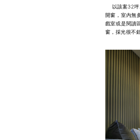
以該案32坪
開窗，室內無
戲室或是閱讀
窗，採光很不