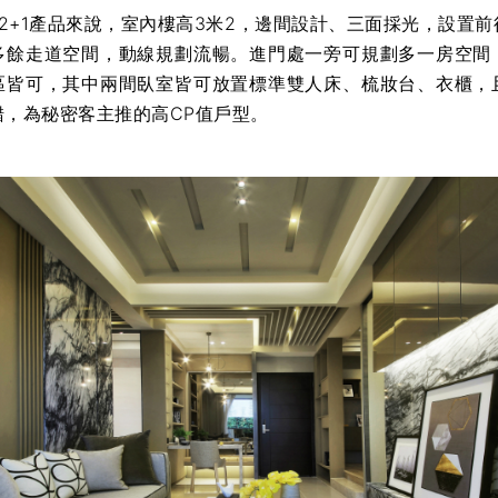
2+1產品來說，室內樓高3米2，邊間設計、三面採光，設置前
多餘走道空間，動線規劃流暢。進門處一旁可規劃多一房空間
區皆可，其中兩間臥室皆可放置標準雙人床、梳妝台、衣櫃，
錯，為秘密客主推的高CP值戶型。