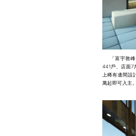
「富宇敦峰」
441戶、店面
上稀有邊間設
萬起即可入主