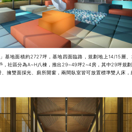
基地面積約2727坪，基地四面臨路，規劃地上14/15層、
7戶，社區分為A~H八棟，推出29~49坪2~4房，其中29坪規劃
計、擁雙面採光、廁所開窗，兩間臥室皆可放置標準雙人床，總
。