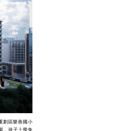
重劃區樂善國小
園，孩子上學免