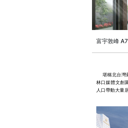
富宇敦峰 A
堪稱北台灣最
林口媒體文創
人口帶動大量