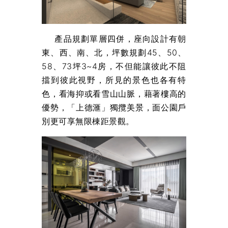
產品規劃單層四併，座向設計有朝
東、西、南、北，坪數規劃45、50、
58、73坪3~4房，不但能讓彼此不阻
擋到彼此視野，所見的景色也各有特
色，看海抑或看雪山山脈，藉著樓高的
優勢，「上德滙」獨攬美景，面公園戶
別更可享無限棟距景觀。