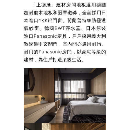
「上德滙」建材房間地板選用德國
超耐磨木地板和冠軍磁磚，全室採用日
本進口YKK鋁門窗、荷蘭普特絲防霾透
氣紗窗、德國BWT淨水器、日本原裝
進口Panasonic廚具，戶戶採用義大利
敵銳裝甲玄關門，室內門亦選用耐污、
耐用的Panasonic房門，以豪宅等級的
建材，為住戶打造頂級生活。