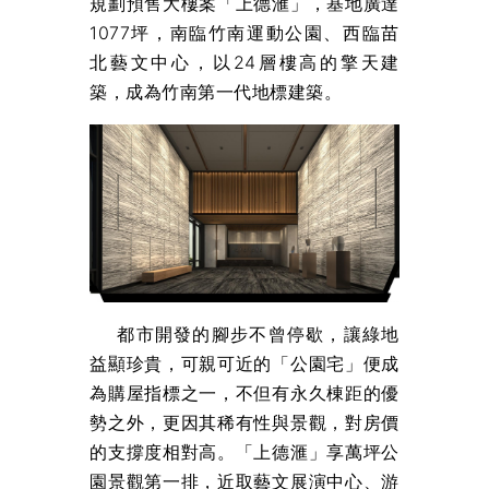
規劃預售大樓案「上德滙」，基地廣達
1077坪，南臨竹南運動公園、西臨苗
北藝文中心，以24層樓高的擎天建
築，成為竹南第一代地標建築。
都市開發的腳步不曾停歇，讓綠地
益顯珍貴，可親可近的「公園宅」便成
為購屋指標之一，不但有永久棟距的優
勢之外，更因其稀有性與景觀，對房價
的支撐度相對高。「上德滙」享萬坪公
園景觀第一排，近取藝文展演中心、游