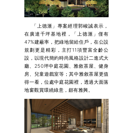
「上德滙」專案經理郭峻誠表示，
在廣達千坪基地裡，「上德滙」僅有
47%建蔽率，把綠地留給住戶，在公設
規劃更是精彩，主打11項豐富全齡公
設，以現代簡約時尚風格設計二進式大
廳、250坪中庭花園、雅敘茶屋、健身
房、兒童遊戲室等；其中雅敘茶屋更值
得一看，位處中庭花園裡，透過大面落
地窗觀賞環繞綠意，頗有雅興。