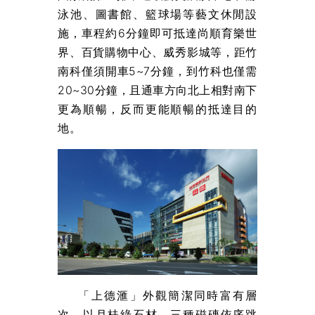
泳池、圖書館、籃球場等藝文休閒設
施，車程約6分鐘即可抵達尚順育樂世
界、百貨購物中心、威秀影城等，距竹
南科僅須開車5~7分鐘，到竹科也僅需
20~30分鐘，且通車方向北上相對南下
更為順暢，反而更能順暢的抵達目的
地。
「上德滙」外觀簡潔同時富有層
次，以月桂綠石材、三種磁磚依序跳