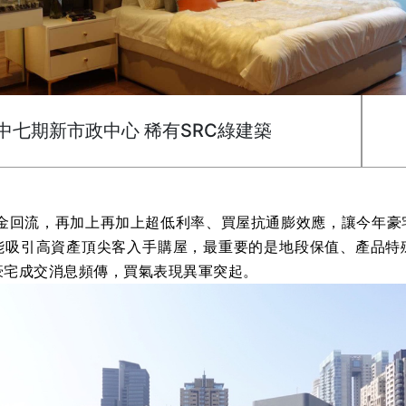
中七期新市政中心 稀有SRC綠建築
回流，再加上再加上超低利率、買屋抗通膨效應，讓今年豪
能吸引高資產頂尖客入手購屋，最重要的是地段保值、產品特
豪宅成交消息頻傳，買氣表現異軍突起。