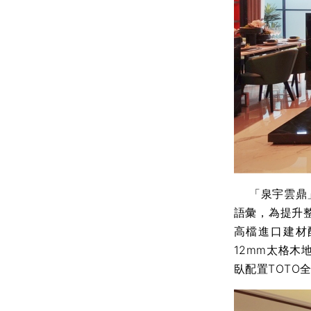
「泉宇雲鼎」
語彙，為提升
高檔進口建材配
12mm太格木
臥配置TOTO全