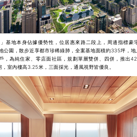
基地本身佔據優勢性，位居惠來路二段上，周邊指標豪
夏綠地公園，散步近享都市珍稀綠肺，全案基地面積約335坪，地
8戶，為純住家、零店面社區，規劃單層雙併、四併，推出42坪
4房，室內樓高3.25米，三面採光，通風視野皆優良。