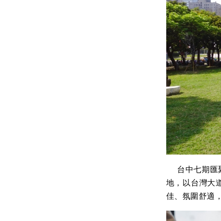
台中七期匯聚
地，以台灣大
佳、氛圍舒適