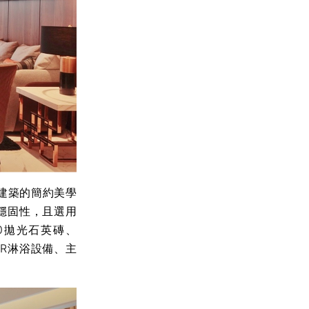
建築的簡約美學
穩固性，且選用
60拋光石英磚、
ER淋浴設備、主