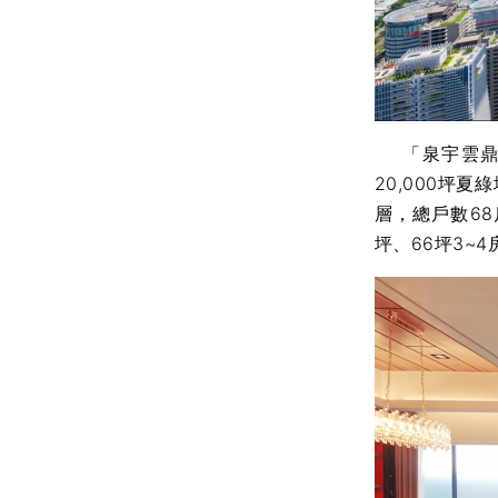
「泉宇雲鼎」
20,000坪
層，總戶數6
坪、66坪3~