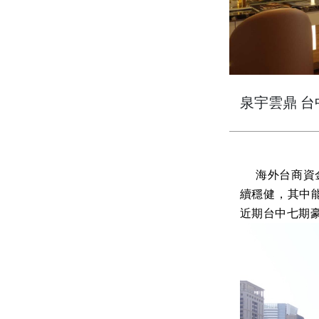
泉宇雲鼎 台
海外台商資金
續穩健，其中
近期台中七期