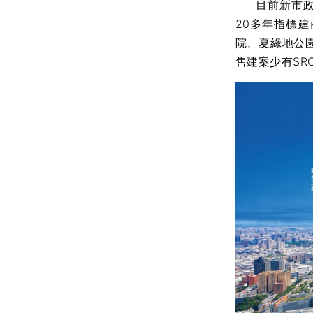
目前新市政中
20多年指標
院、夏綠地公
售建案少有S