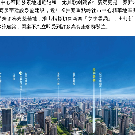
心可開發素地趨近飽和，尤其歌劇院首排新案更是一案難
建商泉宇建設泉盈建設，近年將推案重點轉往市中心精華地區
園旁珍稀完整基地，推出指標預售新案「泉宇雲鼎」，主打新
RC綠建築，開案不久立即受到許多高資產客群關注。