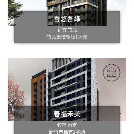
吾悠吾綠
新竹 竹北
竹北最後絕版1字頭
春福禾美
竹市 南寮
新竹市稀有1字頭