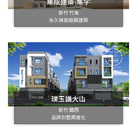
集成建築-集学
新竹 竹東
永久棟距極簡建築
璞玉謙大山
新竹 關西
品牌別墅再進化