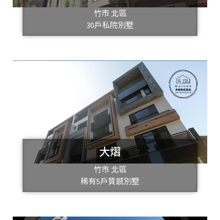
竹市 北區
30戶私院別墅
大熠
竹市 北區
稀有5戶質感別墅