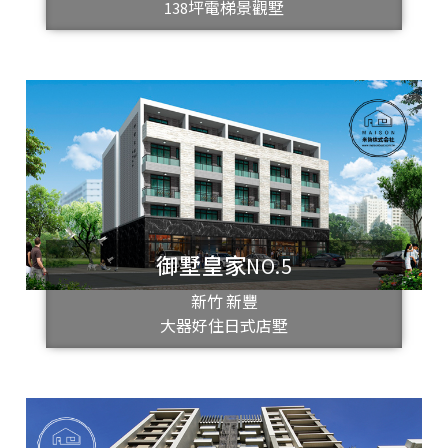
138坪電梯景觀墅
御墅皇家NO.5
新竹 新豐
大器好住日式店墅