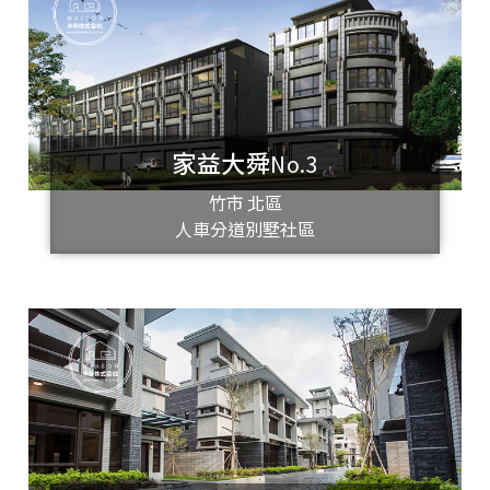
家益大舜No.3
竹市 北區
人車分道別墅社區