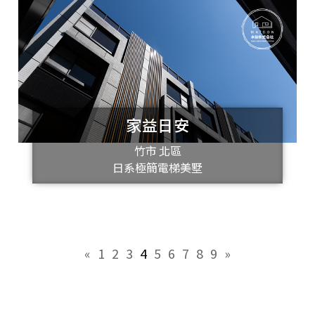
家益日安
竹市 北區
日系極簡電梯美墅
«
1
2
3
4
5
6
7
8
9
»