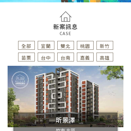
新案訊息
CASE
全部
宜蘭
雙北
桃園
新竹
苗栗
台中
台南
嘉義
高雄
昕景澤
竹市 北區