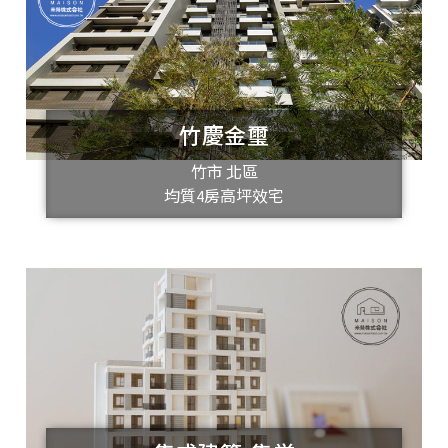
竹慶金璽
竹市 北區
均質4房高坪效宅