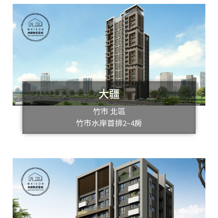
大疆
竹市 北區
竹市水岸首排2~4房