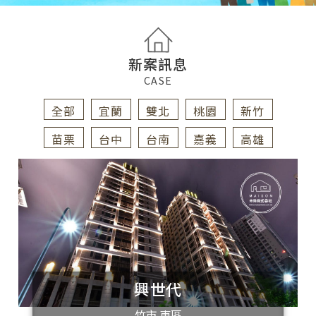
新案訊息
CASE
全部
宜蘭
雙北
桃園
新竹
苗栗
台中
台南
嘉義
高雄
興世代
竹市 東區