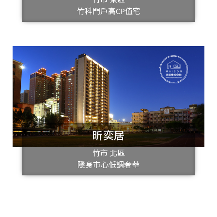
竹科門戶高CP值宅
昕奕居
竹市 北區
隱身市心低調奢華