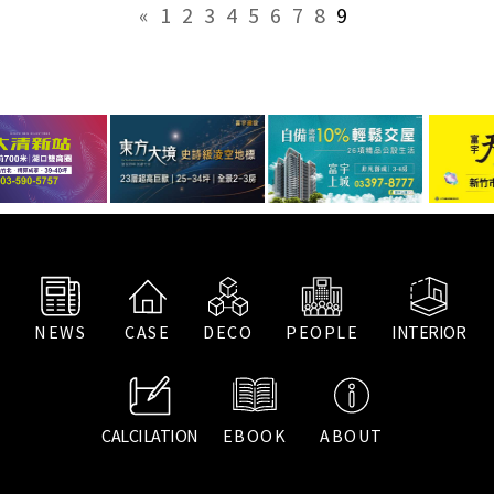
«
1
2
3
4
5
6
7
8
9
»
NEWS
CASE
DECO
PEOPLE
INTERIOR
CALCILATION
EBOOK
ABOUT