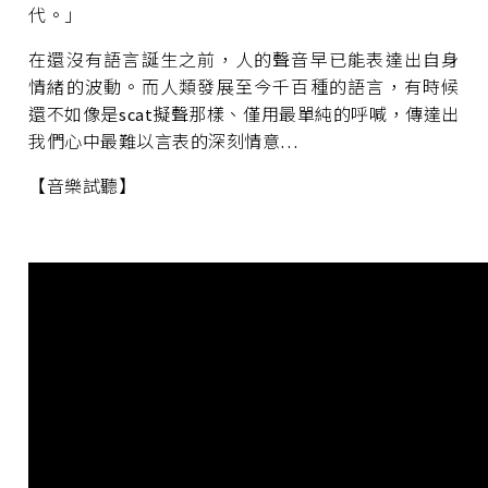
代。」
在還沒有語言誕生之前，人的聲音早已能表達出自身
情緒的波動。而人類發展至今千百種的語言，有時候
還不如像是scat擬聲那樣、僅用最單純的呼喊，傳達出
我們心中最難以言表的深刻情意…
【音樂試聽】