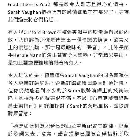
Glad There Is You》都是最令人難忘且揪心的情曲，
Sarah Vaughan把她所有的感情都放在在那兒了，等待
我們過去將它們拾起…
有人說Clifford Brown在這張專輯中的吹奏顯得過於內
斂，我倒認為那像是傳達出一種暗戀的情愫，欲言又
止的情慾流動，那才是最曖昧的「聲音」。此外長笛
手Herbie Mann的演出著實令人驚艷，非常精彩突出，
是如此飄逸優雅地陪襯著所有人。
令人玩味的是，儘管這張Sarah Vaughan的同名專輯在
各大專業評論網站、企鵝評鑑都給出最高封頂評價，
但你仍然能看到不少對於Sarah歌聲演繹上的技術缺
陷，抱持許多的疑惑跟不滿。不過《布萊克威爾錄製
爵士樂指南》則詳細探討了Sarah的演唱風格，並提醒
聽眾留意：
「她是如此刻意地延長歌曲並重新配置其旋律，以至
於歌詞失去了意義，語言措辭已經被音樂措辭所取