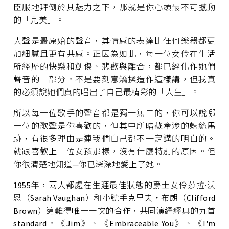
臣服地拜倒於其魅力之下，那就是你心頭最不可撼動
的「完美」。
人聲是最原始的聲音，其情感的表達比任何樂器都更
加細膩且更有共感。正因為如此，每一位女伶在生活
所經歷的快樂和創傷、悲歡與離合，都已經化作她們
聲音的一部分。不是要刻意矯揉造作這樣講，但我真
的必須說她們真的唱出了自己最精彩的「人生」。
所以每一位歌手的聲音都是獨一無二的，你可以說哪
一位的歌聲是你喜歡的，但其中所暗藏牽涉的蛛絲馬
跡，有很多理由是連我們自己都不一定講的明白的。
就跟喜歡上一位女孩那樣，沒有什麼特別的原因。但
你很清楚地知道─你已深深地愛上了她。
1955年，兩人都處在生涯最佳狀態的爵士女伶莎拉·沃
恩（Sarah Vaughan）和小號手克里夫‧布朗（Clifford
Brown）這難得唯一一次的合作，共同演繹經典的九首
standard。《Jim》、《Embraceable You》、《I'm