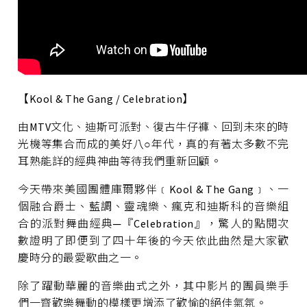
【Kool & The Gang / Celebration】
由MTV文化、迪斯可派對、復古牛仔褲、回到未來的時
光機等集合而成的美好八○年代，真的有著太多數不完
耳熟能詳的經典神曲等待我們重新回顧。
今天帶來美國團體庫爾夥伴﹝Kool & The Gang﹞、一
個融合爵士、藍調、靈魂樂、瘋克和迪斯科的音樂組
合的派對舞曲經典─『Celebration』，驚人的點閱次
數證明了即便到了四十年後的今天依此曲然是大家歡
慶時分的最愛歌曲之一。
除了躍動華麗的音樂曲式之外，其中影片的團員樂手
們一齊歡樂舞動的模樣更增添了歡愉的絕佳氣氛。