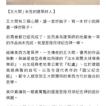
【王大閎 / 永恆的建築詩人 】
王大閎有三個心願，譜一首好曲子、寫一本好小說與
蓋一棟好房子。
前兩者都已經完成了，反而身為建築師的他最後一項
的作品尚未完成，就是登陸月球紀念碑一案。
縱橫東西方建築界、一生傳奇的王大閎，優秀的作品
無數，無論是造型奇異如飛碟的『淡水高爾夫球場俱
樂部』、台北經典老地景公寓宅『虹盧』、位於建國
南路典雅的自宅、以及生涯代表作的『國父紀念
館』，都令人感受到王大閎獨特的東西方巧妙融合的
哲學。
其中最讓我一眼最驚豔的還是登陸月球紀念碑的設計
稿圖。