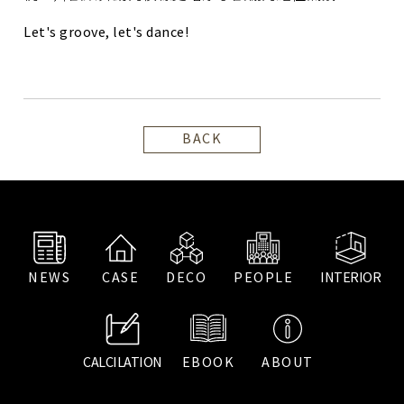
Let's groove, let's dance!
BACK
NEWS
CASE
DECO
PEOPLE
INTERIOR
CALCILATION
EBOOK
ABOUT