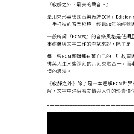
『寂靜之外，最美的聲音。』
是用來形容德國音樂廠牌ECM﹝Edition o
一手打造的音樂秘境，經過50年的經營
一般所謂『ECM式』的音樂風格是低
事媒體與文字工作的李茶來說，除了是
每一張ECM專輯都有著自己的一則故
彿與人生某些深刻的片刻交融合一，而
情的浪漫。
《寂靜之外》除了是一本理解ECM世
解，文字中洋溢著友情與人性的珍貴價
__________________________________