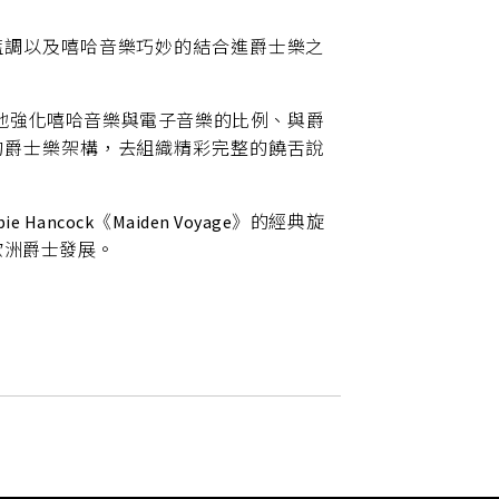
的節奏藍調以及嘻哈音樂巧妙的結合進爵士樂之
專輯，更加地強化嘻哈音樂與電子音樂的比例、與爵
的爵士樂架構，去組織精彩完整的饒舌說
ock《Maiden Voyage》的經典旋
歐洲爵士發展。