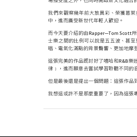
場接受度之外，也同時開啟新文化融合
我們來觀察幾年前大放異彩、榮獲葛萊美獎加
中，進而廣受新世代年輕人歡迎。
而今天要介紹的由Rapper─Tom Sco
士樂之間的比例可以說是五五波、甚至
唱、電氣化滿點的背景聲響、更加地摩
這張完美的作品既討好了嘻哈和R&B樂迷、也
律﹞，進而願意去嘗試學習聆聽不同的
但是最後還是提出一個問題：這張作品
我想這或許不是那麼重要了，因為這張