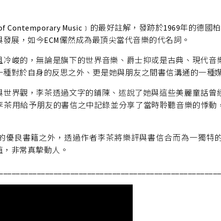
f Contemporary Music﹞的最好註解，發跡於1969年的德國柏
與發展，如今ECM儼然成為最頂尖當代音樂的代名詞。
調且冷峻的，無論是旗下的世界音樂、爵士抑或是古典、現代音
一種對於自身的反思之外、更是她與朋友之間書信溝通的一種
事與世界觀，李茶透過文字的鋪陳、述說了她與這些美麗童話曾
李茶用給予朋友的書信之中記錄並分享了當時聆聽音樂的悸動
界的優良書籍之外，透過作者李茶將樂評與書信合而為一獨特
值，非常真摯動人。
____________________________________________________