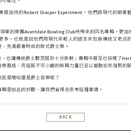
的可能性。
持的Robert Glasper Experiment，他們將現代
tt所領軍的樂團Avantdale Bowling Club所帶來的同名
更多，也就是說他們用現代年輕人的語言來包裝傳統又老派
登、充滿都會時尚的新式爵士樂。
讓傳統爵士聽眾感到十分新鮮﹝專輯中甚至也採樣了Herbie Hanc
音樂風格，而這股不可小覷的新興力量已足以撼動近年強勢的
到底是嘻哈還是爵士音樂呢？
專輯是如此的好聽、讓我們省得去思考這種事情。
BACK