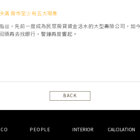
快滿 房市至少有五大現象
指出，先前一度成為民眾房貸資金活水的大型壽險公司，如
回頭再去找銀行，警鐘再度響起。
BACK
ECO
PEOPLE
INTERIOR
CALCILATION