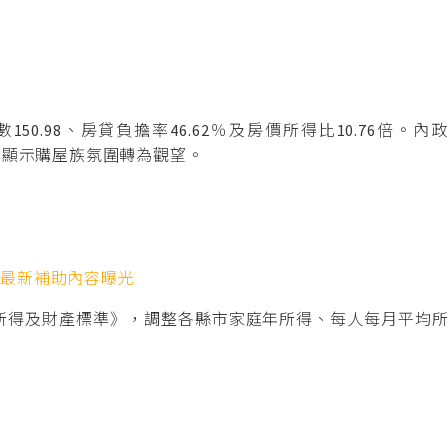
50.98、房貸負擔率46.62％及房價所得比10.76倍
滑，顯示購屋族氛圍轉為觀望。
 最新補助內容曝光
所得及財產標準》，調整各縣市家庭年所得、每人每月平均