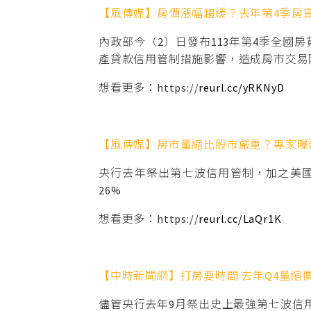
【風傳媒】房價漲幅趨緩？去年第4季房
內政部今（2）日發布113年第4季全國房
產貸款信用管制措施影響，造成房市交易
想看更多：https://
reurl.cc/yRKNyD
【風傳媒】房市量縮比股市嚴重？專家曝
央行去年祭出第七波信用管制，加之美
26%
想看更多：https://
reurl.cc/LaQr1K
【中時新聞網】打房要時間 去年Q4量縮
儘管央行去年9月祭出史上最強第七波信用管