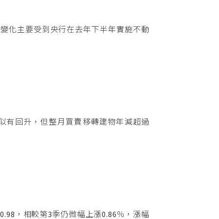
，這一變化主要受到央行在去年下半年實施不動
似有回升，但整月買賣移轉建物年減超過
98，相較第3季仍微幅上漲0.86％，漲幅