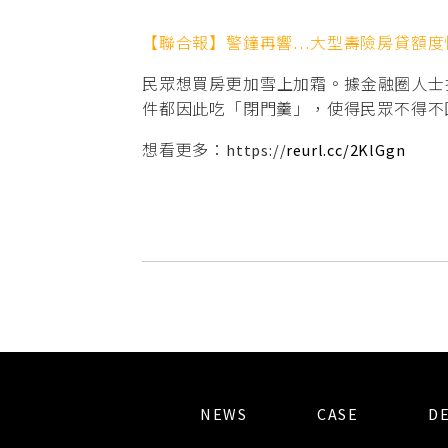
【聯合報】警鐘再響…大型壽險房貸額度
民眾想買房更加雪上加霜。據金融圈人士
件都因此吃「閉門羹」，使得民眾不得不
想看更多：https://
reurl.cc/2KlGgn
NEWS
CASE
D