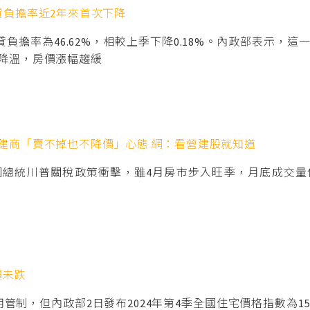
貸負擔率近2年來首次下降
貸負擔率為46.62%，相較上季下降0.18%。內政部表示
降溫，房價漲幅趨緩
建商「賣不掉也不降價」心態 網：看營建股就知道
國總統川普關稅政策衝擊，雖4月房市步入旺季，月底成交量
價未跌
制，但內政部2日發布2024年第4季全國住宅價格指數為150.