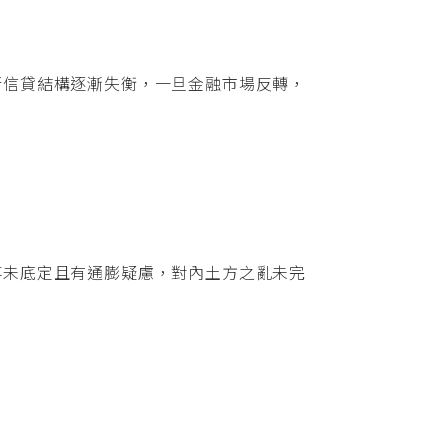
行信貸結構逐漸失衡，一旦金融市場反轉，
事未底定且有通膨疑慮，對內土方之亂未完