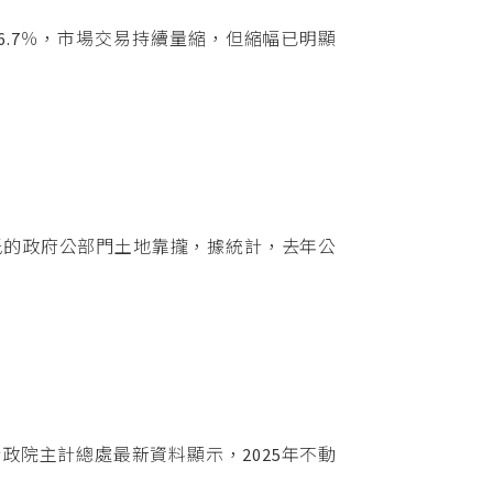
6.7％，市場交易持續量縮，但縮幅已明顯
低的政府公部門土地靠攏，據統計，去年公
院主計總處最新資料顯示，2025年不動