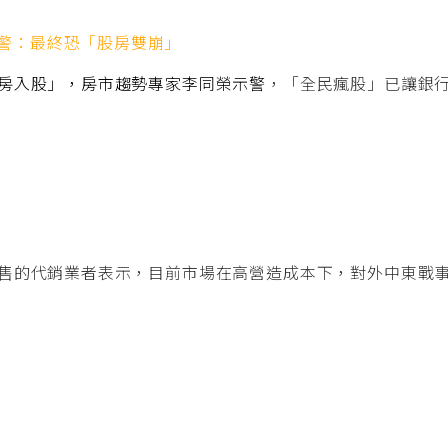
警：最終恐「股房雙崩」
房入股」，房市趨勢專家李同榮示警
，「全民瘋股」已讓銀
售的代銷業者表示，目前市場在高營造成本下，對外中東戰