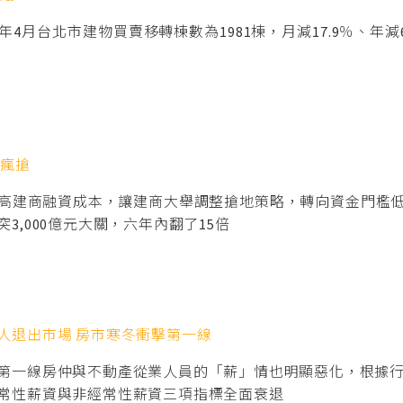
4月台北市建物買賣移轉棟數為1981棟，月減17.9％、年減
商瘋搶
高建商融資成本，讓建商大舉調整搶地策略，轉向資金門檻
,000億元大關，六年內翻了15倍
人退出市場 房市寒冬衝擊第一線
第一線房仲與不動產從業人員的「薪」情也明顯惡化，根據行政
常性薪資與非經常性薪資三項指標全面衰退