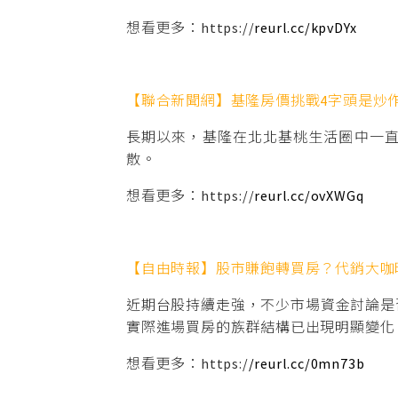
想看更多：https://
reurl.cc/kpvDYx
【聯合新聞網】基隆房價挑戰4字頭是炒
長期以來，基隆在北北基桃生活圈中一
散。
想看更多：https://
reurl.cc/ovXWGq
【自由時報】股市賺飽轉買房？代銷大咖
近期台股持續走強，不少市場資金討論是
實際進場買房的族群結構已出現明顯變化
想看更多：https:/
/reurl.cc/0mn73b