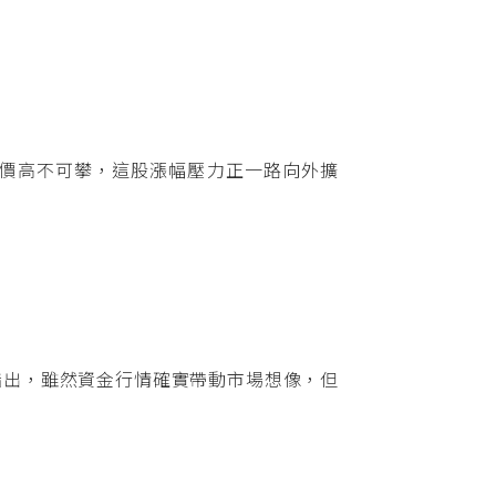
價高不可攀，這股漲幅壓力正一路向外擴
指出，雖然資金行情確實帶動市場想像，但