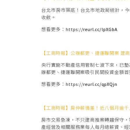
台北市房市築底！台北市地政局統計，今年
收斂。
想看更多：https:/
/reurl.cc/lpXGbA
【工商時報】公辦都更、捷運聯開案 建
央行實施不動產信用管制七波下來，已墊
辦都更、捷運聯開案吸引民間投資金額首突3
想看更多：https://
reurl.cc/qpXQjn
【工商時報】房仲薪情差！近八個月逾千
房市交易急凍，不只建商推案轉趨保守，
產經營及相關服務業每人每月總薪資、經