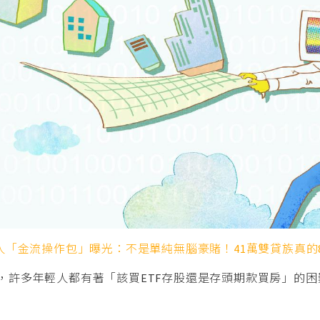
科人「金流操作包」曝光：不是單純無腦豪賭！41萬雙貸族真的
，許多年輕人都有著「該買ETF存股還是存頭期款買房」的困