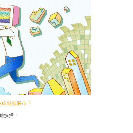
8成錢進股市？
難抉擇。