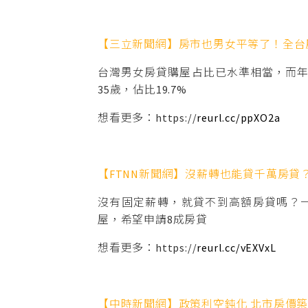
【三立新聞網】房市也男女平等了！全台
台灣男女房貸購屋占比已水準相當，而年
35歲，佔比19.7%
想看更多：https://
reurl.cc/ppXO2a
【FTNN新聞網】沒薪轉也能貸千萬房貸？
沒有固定薪轉，就貸不到高額房貸嗎？一名
屋，希望申請8成房貸
想看更多：https://
reurl.cc/vEXVxL
【中時新聞網】政策利空鈍化 北市房價