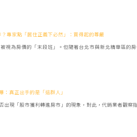
作？專家點「居住正義下必然」：買得起的尊嚴
直被視為房價的「末段班」。但隨著台北市與新北精華區的房
曝：真正出手的是「這群人」
否出現「股市獲利轉進房市」的現象，對此，代銷業者觀察