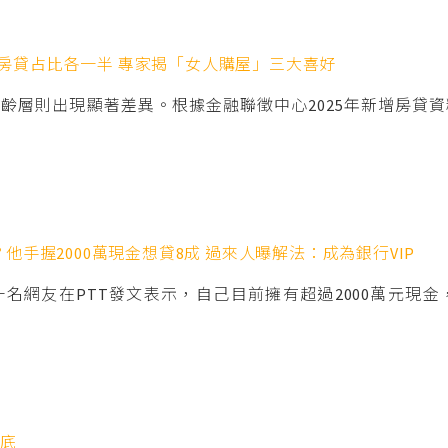
房貸占比各一半 專家揭「女人購屋」三大喜好
齡層則出現顯著差異。根據金融聯徵中心2025年新增房貸資
他手握2000萬現金想貸8成 過來人曝解法：成為銀行VIP
網友在PTT發文表示，自己目前擁有超過2000萬元現金，近
築底