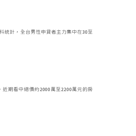
料統計，全台男性申貸者主力集中在30至
期看中總價約2000萬至2200萬元的房