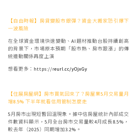
【自由時報】房貸變股市銀彈？資金大搬家恐引爆下
一波風險
在全球資金環境快速變動、AI題材推動台股持續創高
的背景下，市場原本預期「股市熱、房市跟漲」的傳
統連動關係再度上演
想看更多：https://r
eurl.cc/yOjxGy
【住展房屋網】房市買氣回來了？房屋業5月交易量月
增8.5% 下半年就看信用管制怎麼走
5月房市出現短暫回溫現象。據中信房屋統計內部成交
件數資料顯示，5月全台房市交易量較4月成長8.5%，
較去年（2025）同期增加3.2%。