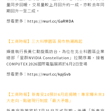
量同步回暖，交易量較上月回升約一成，亦較去年同
期回升一至二成。
想看更多：https://
reurl.cc/GaRMDA
【工商時報】三大科學園區 房市熱潮再起
輝達執行長黃仁勳旋風訪台，為位在北士科園區企業
總部「星群NVIDIA Constellation」拉開序幕，接著
COMPUTEX 2026國際電腦展將於6月2日登場
想看更多：https://
reurl.cc/kpjGvb
【工商時報】新青安2.0預計6月底揭曉！專家曝未來3
大走向、點破現行制度「最大矛盾」
新青安政策將於7月31日正式到期，後續「新青安