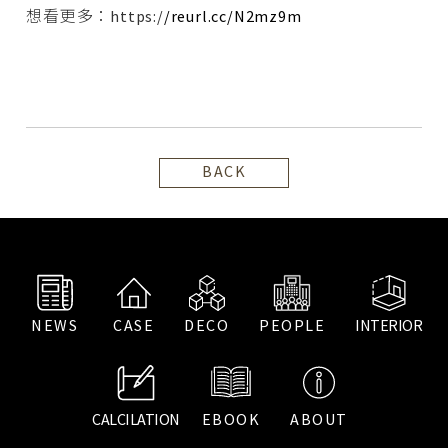
想看更多：https:/
/reurl.cc/N2mz9m
BACK
NEWS
CASE
DECO
PEOPLE
INTERIOR
CALCILATION
EBOOK
ABOUT