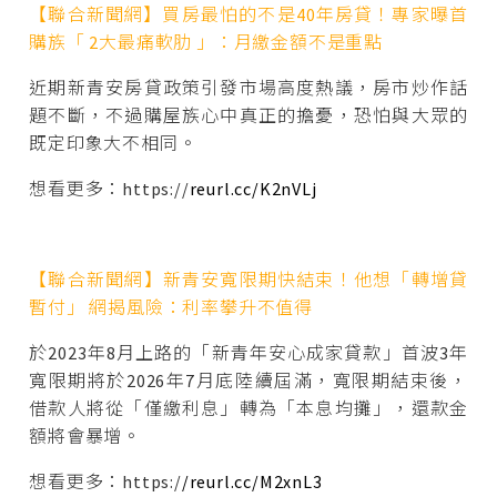
【聯合新聞網】買房最怕的不是40年房貸！專家曝首
購族「 2大最痛軟肋 」：月繳金額不是重點
近期新青安房貸政策引發市場高度熱議，房市炒作話
題不斷，不過購屋族心中真正的擔憂，恐怕與大眾的
既定印象大不相同。
想看更多：https://
reurl.cc/K2nVLj
【聯合新聞網】新青安寬限期快結束！他想「轉增貸
暫付」 網揭風險：利率攀升不值得
於2023年8月上路的「新青年安心成家貸款」首波3年
寬限期將於2026年7月底陸續屆滿，寬限期結束後，
借款人將從「僅繳利息」轉為「本息均攤」，還款金
額將會暴增。
想看更多：https:/
/reurl.cc/M2xnL3