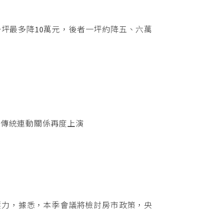
坪最多降10萬元，後者一坪約降五、六萬
的傳統連動關係再度上演
壓力，據悉，本季會議將檢討房市政策，央