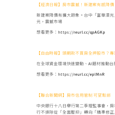
【經濟日報】房市震撼！新建案有感降價 
新建案降價有擴大跡象。台中「富華澐光
元，震撼市場
想看更多：https://
reurl.cc/qpAGKp
【自由時報】頭期款不買房全押股市？專
在全球資金環境快速變動、AI題材推動
想看更多：https://
reurl.cc/eplMnR
【聯合新聞網】房市信用管制 可望鬆綁
中央銀行十八日舉行第二季理監事會，房
行不排除從「全面壓抑」轉向「精準修正