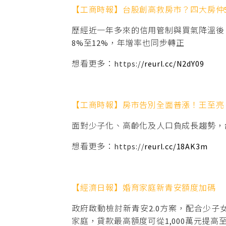
【工商時報】台股創高救房市？四大房仲
歷經近一年多來的信用管制與買氣降溫後
8%至12%，年增率也同步轉正
想看更多：https:/
/reurl.cc/N2dY09
【工商時報】房市告別全面普漲！王至亮
面對少子化、高齡化及人口負成長趨勢，
想看更多：https://
reurl.cc/18AK3m
【經濟日報】婚育家庭新青安額度加碼
政府啟動檢討新青安2.0方案，配合少
家庭，貸款最高額度可從1,000萬元提高至1