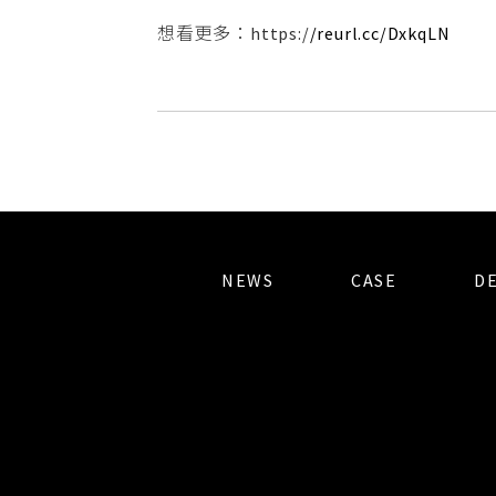
想看更多：https:/
/reurl.cc/DxkqLN
NEWS
CASE
D