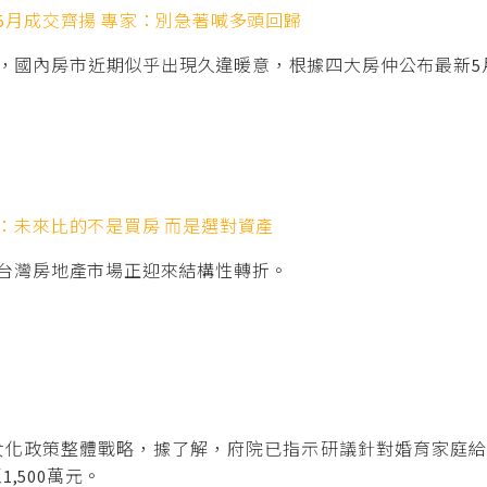
5月成交齊揚 專家：別急著喊多頭回歸
，國內房市近期似乎出現久違暖意，根據四大房仲公布最新5
：未來比的不是買房 而是選對資產
台灣房地產市場正迎來結構性轉折。
子女化政策整體戰略，據了解，府院已指示研議針對婚育家庭
,500萬元。