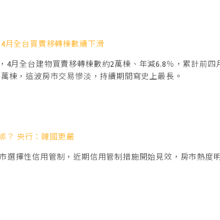
…4月全台買賣移轉棟數續下滑
月全台建物買賣移轉棟數約2萬棟、年減6.8％，累計前四月約8.
.5萬棟，這波房市交易慘淡，持續期間寫史上最長。
綁？ 央行：韓國更嚴
波房市選擇性信用管制，近期信用管制措施開始見效，房市熱度