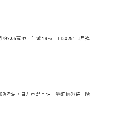
05萬棟，年減4.9％，自2025年1月迄
明顯降溫，目前市況呈現「量縮價盤整」階