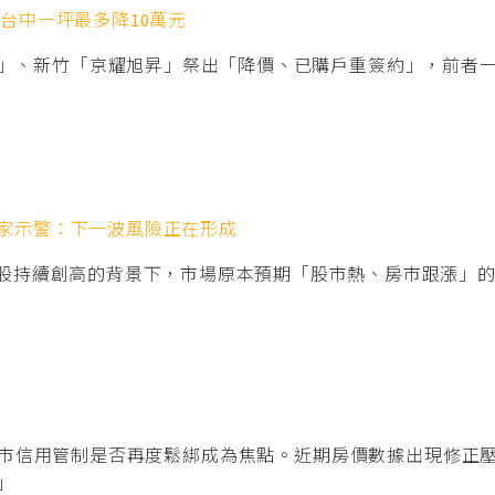
台中一坪最多降10萬元
」、新竹「京耀旭昇」祭出「降價、已購戶重簽約」，前者一
家示警：下一波風險正在形成
台股持續創高的背景下，市場原本預期「股市熱、房市跟漲」
市信用管制是否再度鬆綁成為焦點。近期房價數據出現修正
」