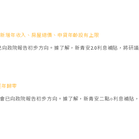
將新增年收入、房屋總價、申貸年齡設有上限
已向政院報告初步方向。據了解，新青安2.0利息補貼，將研
逐年歸零
會已向政院報告初步方向。據了解，新青安二點○利息補貼