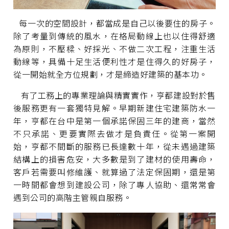
每一次的空間設計，都當成是自己以後要住的房子。
除了考量到傳統的風水，在格局動線上也以住得舒適
為原則，不壓樑、好採光、不做二次工程，注重生活
動線等，具備十足生活便利性才是住得久的好房子，
從一開始就全方位規劃，才是締造好建築的基本功。
有了工務上的專業理論與精實實作，亨都建設對於售
後服務更有一套獨特見解。早期新建住宅建築防水一
年，亨都在台中是第一個承諾保固三年的建商，當然
不只承諾、更要實際去做才是負責任。從第一案開
始，亨都不間斷的服務已長達數十年，從未遇過建築
結構上的損害危安，大多數是到了建材的使用壽命，
客戶若需要叫修維護、就算過了法定保固期，還是第
一時間都會想到建設公司，除了專人協助、還常常會
遇到公司的高階主管親自服務。