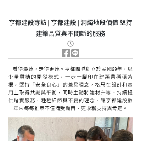
亨都建設專訪 | 亨都建設 | 洞燭地段價值 堅持
建築品質與不間斷的服務
看得最遠，走得更遠。亨都團隊創立於民國69年，以
少量質精的開發模式，一步一腳印在建築業穩穩紮
根，堅持「安全良心」的蓋房理念，格局在設計和實
用上取得共識與平衡，同時主動將建材升等、持續提
供踏實服務，種種細節與不變的理念，讓亨都建設數
十年來每每推案不僅備受矚目、更收穫支持與肯定。