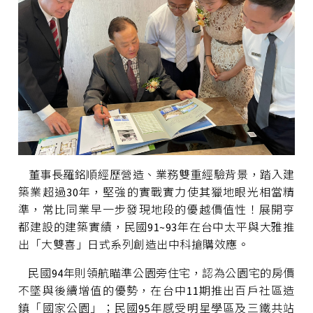
董事長羅銘順經歷營造、業務雙重經驗背景，踏入建
築業超過30年，堅強的實戰實力使其獵地眼光相當精
準，常比同業早一步發現地段的優越價值性！展開亨
都建設的建築實績，民國91~93年在台中太平與大雅推
出「大雙喜」日式系列創造出中科搶購效應。
民國94年則領航瞄準公園旁住宅，認為公園宅的房價
不墜與後續增值的優勢，在台中11期推出百戶社區造
鎮「國家公園」；民國95年感受明星學區及三鐵共站