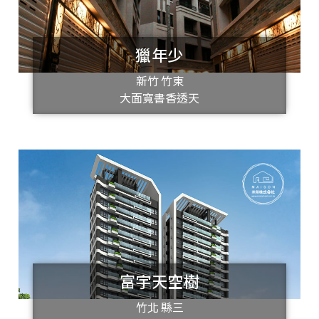
獵年少
新竹 竹東
大面寬書香透天
富宇天空樹
竹北 縣三