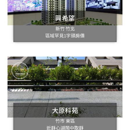
興希望
新竹 竹北
區域罕見1字頭房價
大原科苑
竹市 東區
近靜心湖鬧中取靜