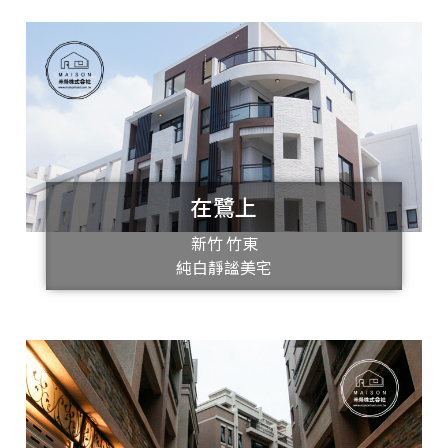
在鷺上
新竹 竹東
純白靜謐美宅