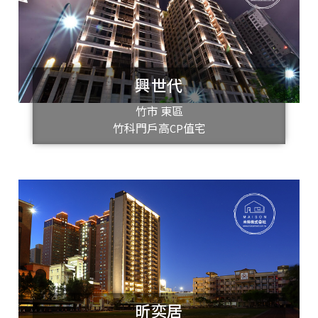
興世代
竹市 東區
竹科門戶高CP值宅
昕奕居