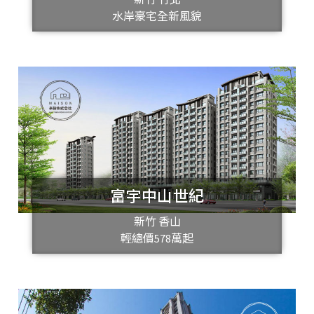
水岸豪宅全新風貌
富宇中山世紀
新竹 香山
輕總價578萬起