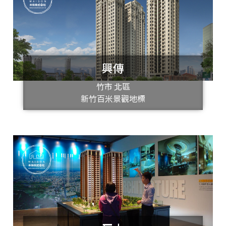
興傳
竹市 北區
新竹百米景觀地標