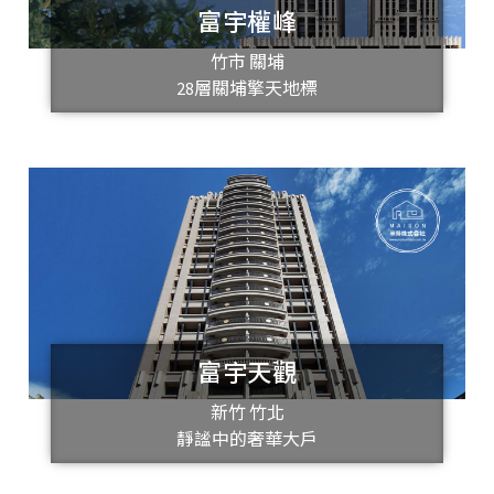
富宇權峰
竹市 關埔
28層關埔擎天地標
富宇天觀
新竹 竹北
靜謐中的奢華大戶