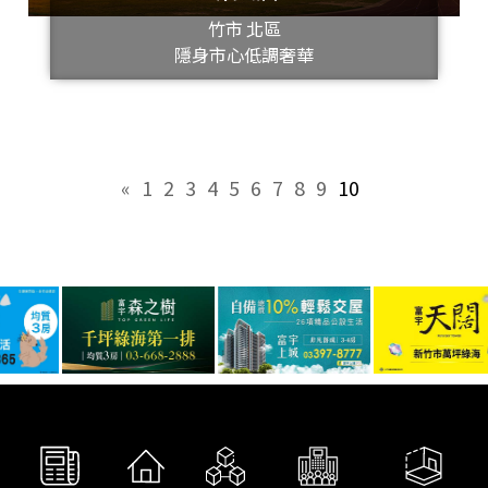
竹市 北區
隱身市心低調奢華
«
1
2
3
4
5
6
7
8
9
10
»