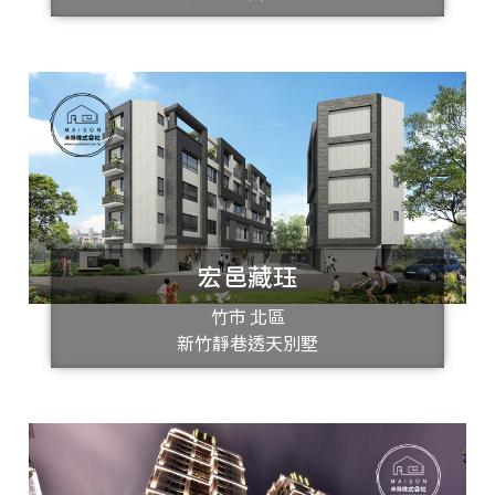
宏邑藏珏
竹市 北區
新竹靜巷透天別墅