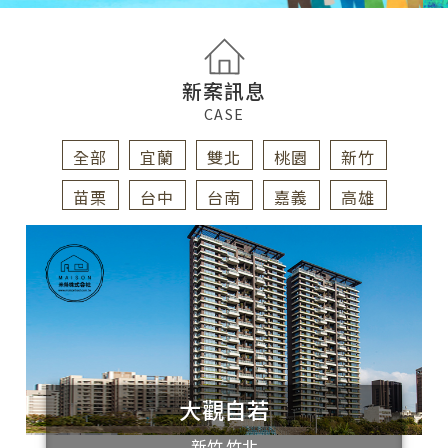
新案訊息
CASE
全部
宜蘭
雙北
桃園
新竹
苗栗
台中
台南
嘉義
高雄
大觀自若
新竹 竹北