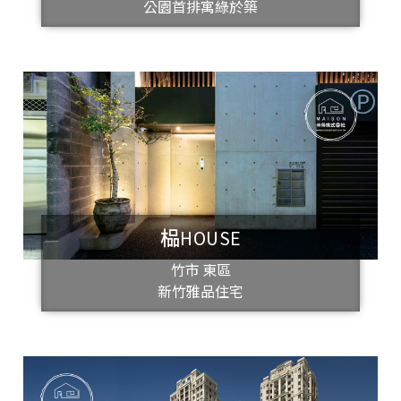
公園首排寓綠於築
榀HOUSE
竹市 東區
新竹雅品住宅