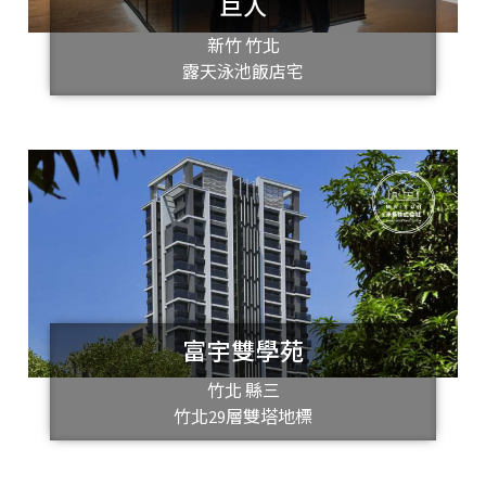
巨人
新竹 竹北
露天泳池飯店宅
富宇雙學苑
竹北 縣三
竹北29層雙塔地標