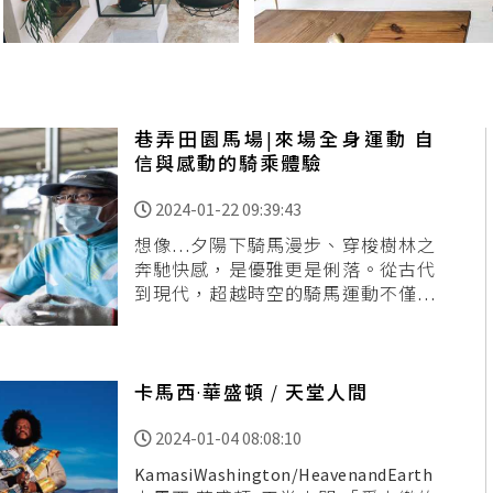
巷弄田園馬場|來場全身運動 自
信與感動的騎乘體驗
2024-01-22 09:39:43
想像…夕陽下騎馬漫步、穿梭樹林之
奔馳快感，是優雅更是俐落。從古代
到現代，超越時空的騎馬運動不僅修
煉身心更是全方位素質教育，這次專
訪新竹市唯一馬場「巷弄田園」馬術
教練張春天，聊一聊從選手到教練的
故
卡馬西·華盛頓 / 天堂人間
2024-01-04 08:08:10
KamasiWashington/HeavenandEarth（201