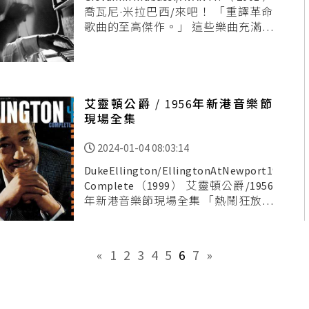
喬瓦尼·米拉巴西/來吧！ 「重譯革命
歌曲的至高傑作。」 這些樂曲充滿了
革命鮮血的激昂、壯烈犧牲後的憂愁
哀傷、最後邁向了撥雲見日後的希
望… 用強
艾靈頓公爵 / 1956年新港音樂節
現場全集
2024-01-04 08:03:14
DukeEllington/EllingtonAtNewport1956-
Complete（1999） 艾靈頓公爵/1956
年新港音樂節現場全集 「熱鬧狂放、
永不停歇的搖擺精神。」 這張爵士大
樂團作品對我來說，有著最深刻的搖
擺餘韻，它既是搖擺時代的集大
«
1
2
3
4
5
6
7
»