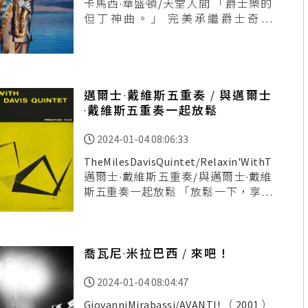
卡馬西·華盛頓/天堂人間 「爵士樂的
但丁神曲。」 完美承繼爵士奇人
SunRa那份源自於非洲大陸的厚實力
量、爾後創造出無如同在星際中無垠
空間旅行的聆聽體
邁爾士·戴維斯五重奏 / 與邁爾士
·戴維斯五重奏一起放鬆
2024-01-04 08:06:33
TheMilesDavisQuintet/Relaxin'WithTheMi
邁爾士·戴維斯五重奏/與邁爾士·戴維
斯五重奏一起放鬆 「放鬆一下，享受
有史以來最棒的爵士五重奏。」 鍾情
於邁爾士·戴維
喬瓦尼·米拉巴西 / 來吧！
2024-01-04 08:04:47
GiovanniMirabassi/AVANTI!（2001）