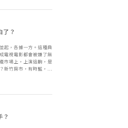
白了？
並起，各據一方。這種典
成電視電影都會被嫌了無
產市場上，上演這齣，是
？新竹房市，有時藍，有
手？