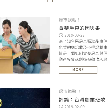
房市觀點！
貪婪房東的因與果
2019-03-22
為了知名惡房東張淑晶事件
化契約應記載及不得記載事
這是一個抵制貪婪房東與保
動產投資或創造被動收入最
租」，透過買下租
MORE
房市觀點 ！
評論：台灣創業悲歌
2019-02-09