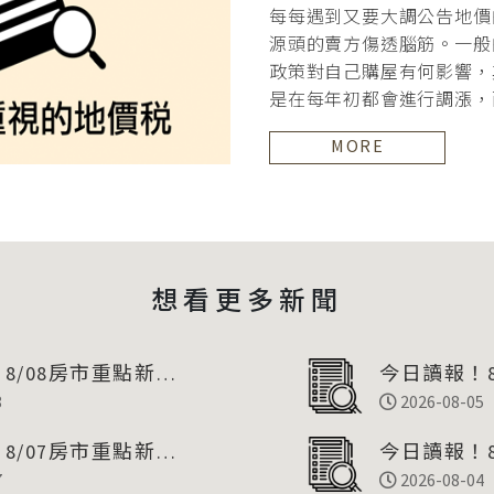
每每遇到又要大調公告地價
源頭的賣方傷透腦筋。一般
政策對自己購屋有何影響，
是在每年初都會進行調漲，
接近市價行情」，
MORE
想看更多新聞
8/08房市重點新聞
今日讀報！8
8
彙整
2026-08-05
8/07房市重點新聞
今日讀報！8
7
彙整
2026-08-04