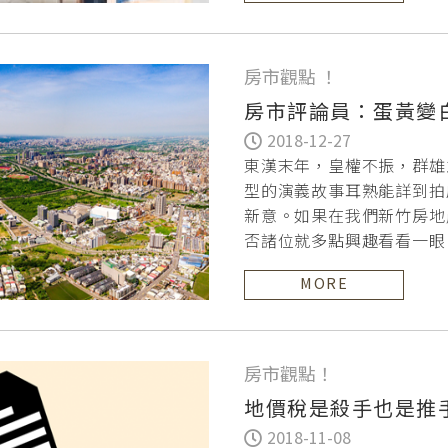
房市觀點 ！
房市評論員：蛋黃變
2018-12-27
東漢末年，皇權不振，群雄
型的演義故事耳熟能詳到拍
新意。如果在我們新竹房地
否諸位就多點興趣看看一眼
時綠，但這年來一
MORE
房市觀點！
地價稅是殺手也是推
2018-11-08