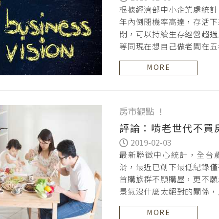
根據經濟部中小企業處統計
年內倒閉機率高達，存活下
閉，可以持續生存經營超過
等同現在想自己做老闆在五
歇業率同時也是全
MORE
房市觀點 ！
評論：啃老世代不買
2019-02-03
最新聯徵中心統計，全台
滑，最近已創下最低紀錄僅
首購族群不願購屋，更不願
景氣沒什麼太絕對的關係，
上，跟過去比較已大
MORE