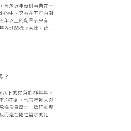
，台灣近年新創事業在一
來的中，又有在五年內倒
五年以上的創業家只有，
年內倒閉機率高達，台灣
房？
歲以下的房貸族群年年下
平均不到，代表年輕人與
承擔房貸壓力，這現象與
反而是在剛性需求的比例