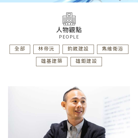
人物觀點
PEOPLE
全部
林帝沅
鈞崴建設
雋維衛浴
雄基建築
雄鉅建設