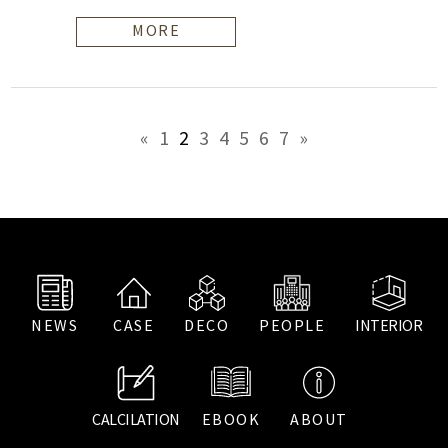
MORE
«
1
2
3
4
5
6
7
»
NEWS
CASE
DECO
PEOPLE
INTERIOR
CALCILATION
EBOOK
ABOUT